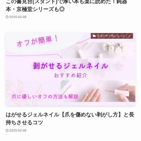
この書見台(スタンド)で厚い本も楽に読めた！鈍器
本・京極堂シリーズも◎
2025-02-09
生活の中で気になったこと
はがせるジェルネイル【爪を傷めない剥がし方】と長
持ちさせるコツ
2025-02-06