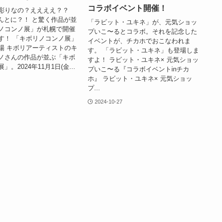
コラボイベント開催！
彫りなの？ええええ？？
ほんとに？！ と驚く作品が並
「ラビット・ユキネ」が、元気ショッ
ノコンノ展」が札幌で開催
プいこ〜るとコラボ。それを記念した
す！ 「キボリノコンノ展」
イベントが、チカホでおこなわれま
場 キボリアーティストのキ
す。 「ラビット・ユキネ」も登場しま
ノさんの作品が並ぶ「キボ
すよ！ ラビット・ユキネ× 元気ショッ
。2024年11月1日(金...
プいこ〜る『コラボイベントinチカ
ホ』 ラビット・ユキネ× 元気ショッ
4
プ...
2024-10-27