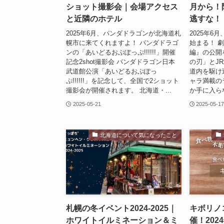
ショット撮影会｜会場アクセス
月から！
と近隣のホテル
逃すな！
2025年6月、パンダドラゴンが北海道札
2025年6
幌市に来てくれますよ！ パンダドラゴ
始まる！ 
ンの「あいどるおぶぽっぷ!!!!!!」開催
編』の公開
記念2shot撮影会 パンダドラゴン日本
の刃」とJ
武道館公演「あいどるおぶぽっ
道内を駆け
ぷ!!!!!!」を記念して、全国で2ショット
ャラ満載の
撮影会が開催されます。 北海道・...
か手に入ら
2025-05-21
2025-05-1
北海道について気になったこと
札幌の冬イベント2024-2025｜
キボリノ
ホワイトイルミネーション＆ミ
催！202