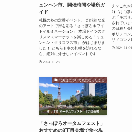
ュンヘン市、開催時間や場所ガ
え？これ木
イド
Σ(゜Д゜)
ぶ「キボリ
札幌の冬の定番イベント、 幻想的な光
されていま
のアートで街を彩る「さっぽろホワイ
の日程と会
トイルミネーション」 本場ドイツのク
ボリノコン
リスマスマーケットを楽しめる「ミュ
リノコンノ展」
ンヘン・クリスマス市」 がはじまりま
した！ どちらも冬の札幌を訪れるな
2024-11-0
ら、絶対に外せないイベントです...
2024-11-23
北海道について気になったこと
「さっぽろオータムフェスト」
おすすめの8丁目会場で食べ歩