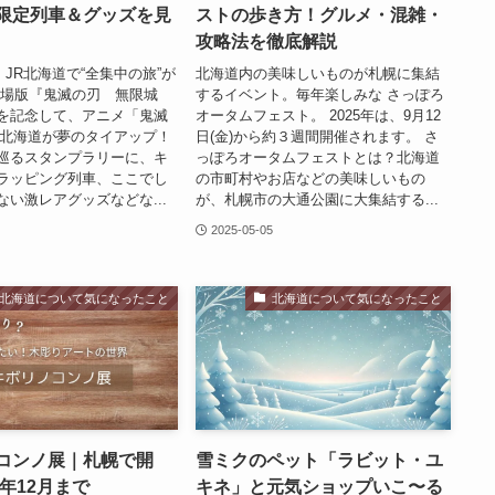
限定列車＆グッズを見
ストの歩き方！グルメ・混雑・
攻略法を徹底解説
月、JR北海道で“全集中の旅”が
北海道内の美味しいものが札幌に集結
劇場版『鬼滅の刃 無限城
するイベント。毎年楽しみな さっぽろ
を記念して、アニメ「鬼滅
オータムフェスト。 2025年は、9月12
R北海道が夢のタイアップ！
日(金)から約３週間開催されます。 さ
巡るスタンプラリーに、キ
っぽろオータムフェストとは？北海道
ラッピング列車、ここでし
の市町村やお店などの美味しいもの
ない激レアグッズなどな...
が、札幌市の大通公園に大集結する...
7
2025-05-05
北海道について気になったこと
北海道について気になったこと
コンノ展｜札幌で開
雪ミクのペット「ラビット・ユ
4年12月まで
キネ」と元気ショップいこ〜る