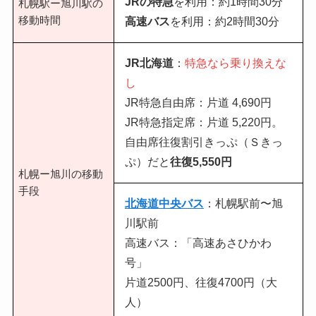
JRの特急
を利用：約1時間30分
札幌駅ー旭川駅の
移動時間
高速バス
を利用：約2時間30分
JR北海道
：
特急なら乗り換えな
し
JR特急自由席：片道 4,690円
JR特急指定席：片道 5,220円。
自由席往復割引きっぷ（Ｓきっ
ぷ）だと
往復5,550円
札幌ー旭川の移動
手段
北海道中央バス
：札幌駅前〜旭
川駅前
高速バス：「高速あさひかわ
号」
片道2500円、往復4700円（大
人）