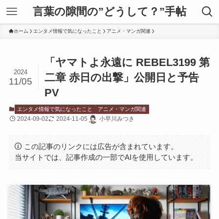
言葉の隙間の”どうして？”手帖
ホーム
エンタメ情報で気になったこと
アニメ・マンガ関連
「ヤマトよ永遠に REBEL3199 第
2024
二章 赤日の出撃」公開日と予告
11/05
PV
エンタメ情報で気になったこと
アニメ・マンガ関連
2024-09-02
2024-11-05
小早川みつき
この記事のリンクには広告が含まれています。
当サイトでは、記事作成の一部でAIを使用しています。