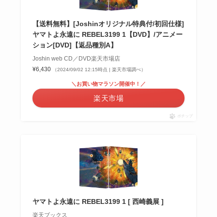
【送料無料】[Joshinオリジナル特典付/初回仕様]
ヤマトよ永遠に REBEL3199 1【DVD】/アニメー
ション[DVD]【返品種別A】
Joshin web CD／DVD楽天市場店
¥6,430
（2024/09/02 12:15時点 | 楽天市場調べ）
＼お買い物マラソン開催中！／
楽天市場
ポチップ
ヤマトよ永遠に REBEL3199 1 [ 西崎義展 ]
楽天ブックス