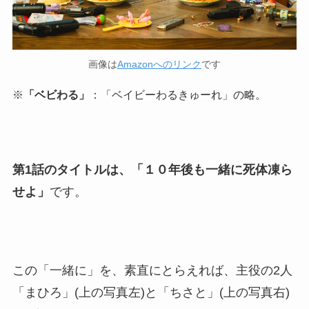
画像は
Amazonへのリンク
です
※
「ベビわる」
：「ベイビーわるきゅーれ」の略。
第1話のタイトルは、「１０年後も一緒に死体凍ら
せよ」
です。
この「一緒に」を、素直にとらえれば、主役の2人
「まひろ」(上の写真左)と「ちさと」(上の写真右)