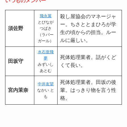
いつものメンバー
飛永翼
殺し屋協会のマネージャ
とびなが
ー。ちさととまひろが学
須佐野
つばさ
生の頃からの担当。ルー
（ラバー
ルに厳しい。
ガール）
水石亜飛
死体処理業者。話がくど
夢
田坂守
みずいし
くて長い。
あとむ
死体処理業者。田坂の後
中井友望
宮内茉奈
輩。はっきり物を言う性
なかい と
も
格。