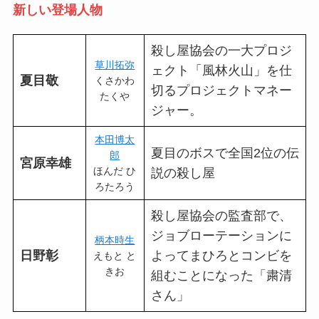
新しい登場人物
殺し屋協会の一大プロジ
草川拓弥
ェクト「風林火山」を仕
夏目敬
くさかわ
切るプロジェクトマネー
たくや
ジャー。
本田博太
夏目のボスで全国2位の伝
郎
宮原幸雄
ほんだ ひ
説の殺し屋
ろたろう
殺し屋協会の監査部で、
ジョブローテーションに
柄本時生
日野彰
よってまひろとコンビを
えもと と
きお
組むことになった「粛清
さん」