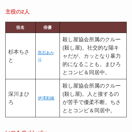
主役の2人
役名
俳優
殺し屋協会所属のクルー
(殺し屋)。社交的な陽キ
杉本ちさ
髙石あか
ャだが、カッとなり暴力
り
と
的になることも。まひろ
とコンビ＆同居中。
殺し屋協会所属のクルー
深川まひ
(殺し屋)。人と接するの
伊澤彩織
ろ
が苦手で優柔不断。ちさ
ととコンビ＆同居中。