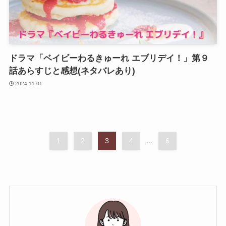
ドラマ「ベイビーわるきゅーれ エブリデイ！」第９
話あらすじと感想(ネタバレあり)
2024-11-01
1
2
3
4
...
6